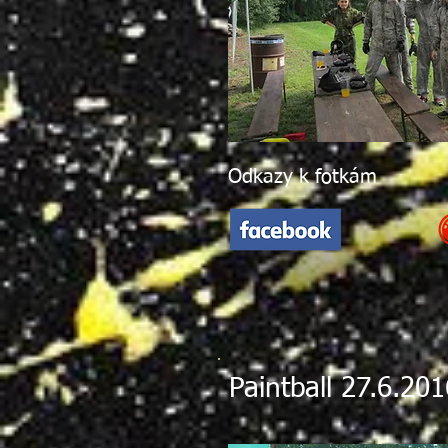
Odkazy k fotkám
Paintball 27.6.201