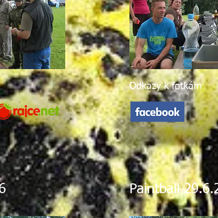
Odkazy k fotkám
6
Paintball 29.6