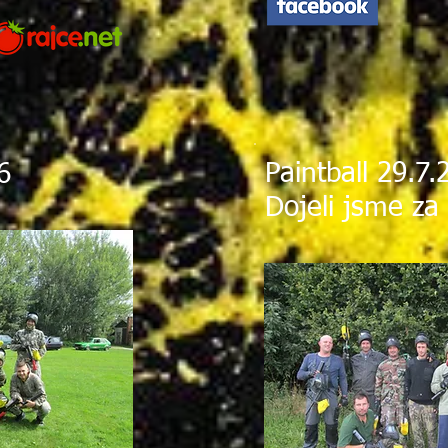
Paintball 29.7.
6
Dojeli jsme za