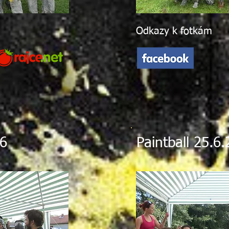
Odkazy k fotkám
16
Paintball 25.6