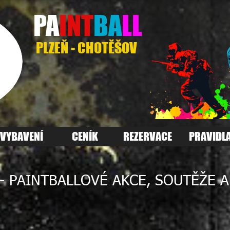
PA
INT
BA
LL
PLZEŇ - CHOTĚŠOV
VYBAVENÍ
CENÍK
REZERVACE
PRAVIDL
- PAINTBALLOVÉ AKCE, SOUTĚŽE A